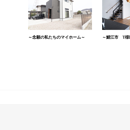
～念願の私たちのマイホーム～
～鯖江市 T様