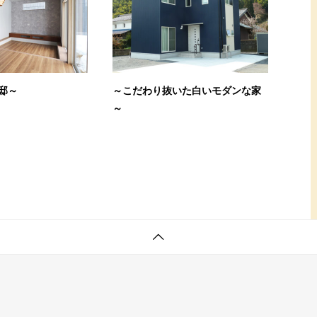
邸～
～こだわり抜いた白いモダンな家
～