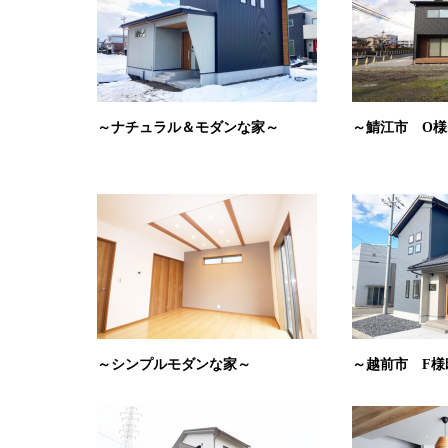
～ナチュラル＆モダンな家～
～鯖江市 O様
～シンプルモダンな家～
～越前市 F様