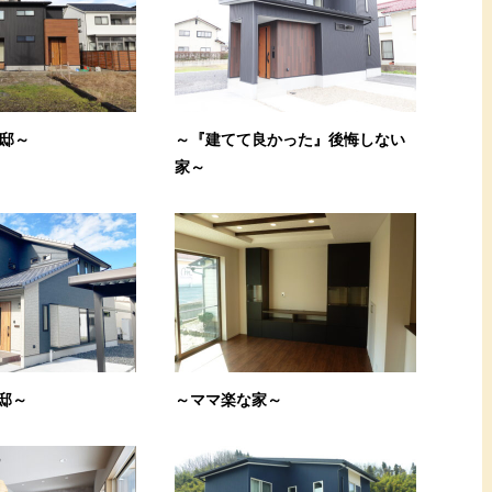
邸～
～『建てて良かった』後悔しない
家～
邸～
～ママ楽な家～