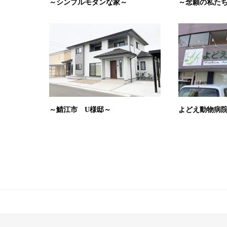
～シンプルモダンな家～
～念願の私た
～鯖江市 U様邸～
よどえ動物病