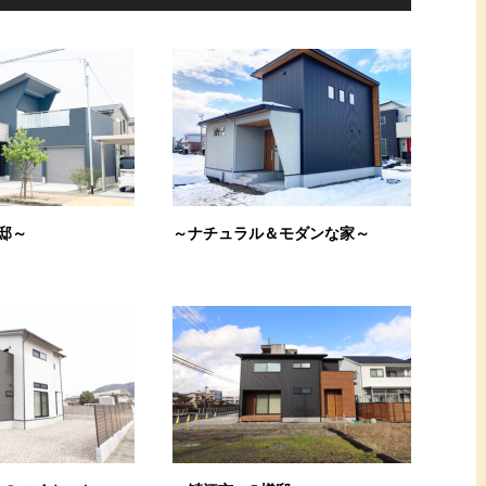
邸～
～ナチュラル＆モダンな家～