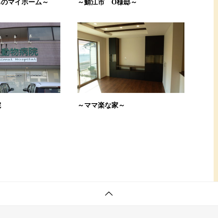
ちのマイホーム～
～鯖江市 O様邸～
院
～ママ楽な家～