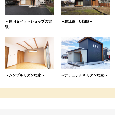
～住宅＆ペットショップの実
～鯖江市 O様邸～
現～
～シンプルモダンな家～
～ナチュラル＆モダンな家～