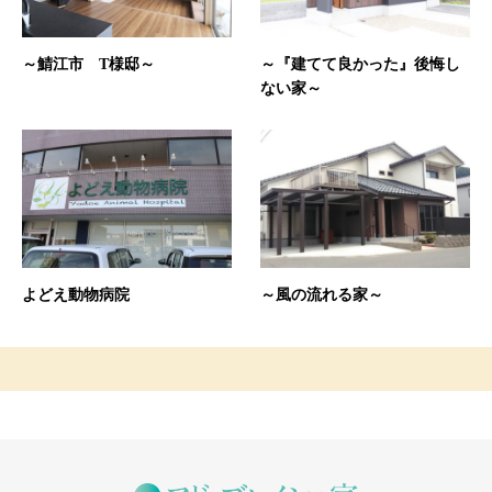
～鯖江市 T様邸～
～『建てて良かった』後悔し
ない家～
よどえ動物病院
～風の流れる家～