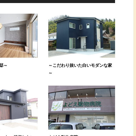
邸～
～こだわり抜いた白いモダンな家
～