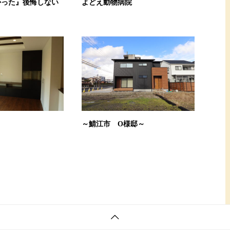
かった』後悔しない
よどえ動物病院
～
～鯖江市 O様邸～