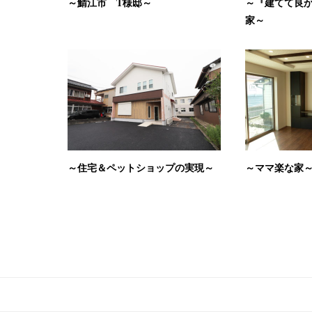
～鯖江市 T様邸～
～『建てて良
家～
～住宅＆ペットショップの実現～
～ママ楽な家