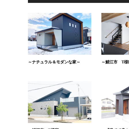
～ナチュラル＆モダンな家～
～鯖江市 T様