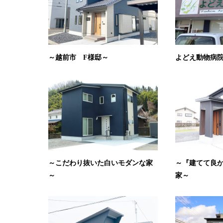
～越前市 F様邸～
よどえ動物病
～こだわり抜いた白いモダンな家
～『建てて良
～
家～