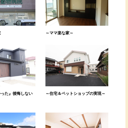
院
～ママ楽な家～
かった』後悔しない
～住宅＆ペットショップの実現～