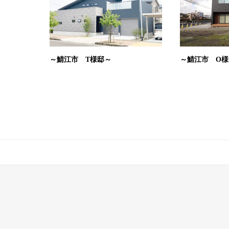
～鯖江市 T様邸～
～鯖江市 O様