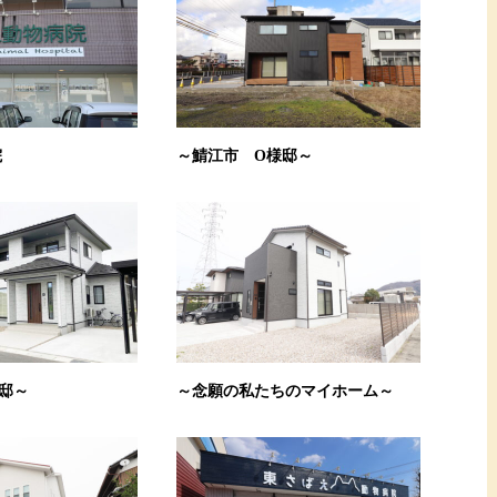
院
～鯖江市 O様邸～
邸～
～念願の私たちのマイホーム～