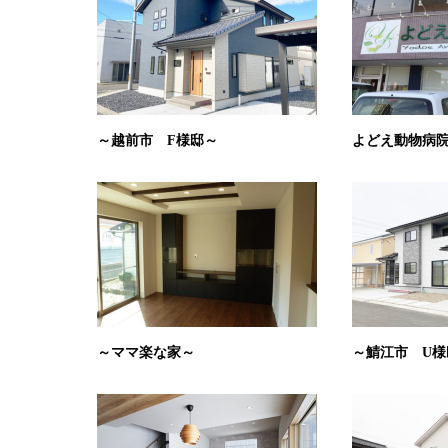
～越前市 F様邸～
よどえ動物病
～ママ楽な家～
～鯖江市 U様