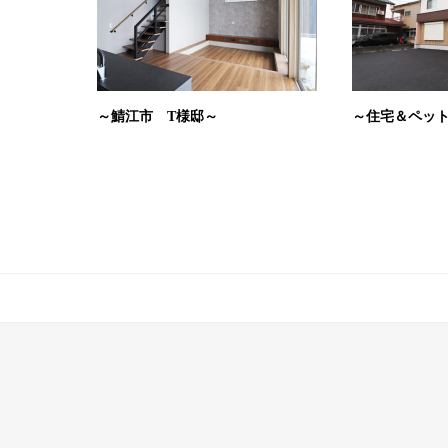
～鯖江市 T様邸～
～住宅＆ペッ