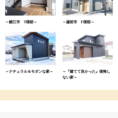
～鯖江市 T様邸～
～越前市 F様邸～
～ナチュラル＆モダンな家～
～『建てて良かった』後悔し
ない家～