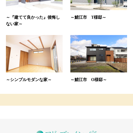
～『建てて良かった』後悔し
～鯖江市 T様邸～
ない家～
～シンプルモダンな家～
～鯖江市 O様邸～