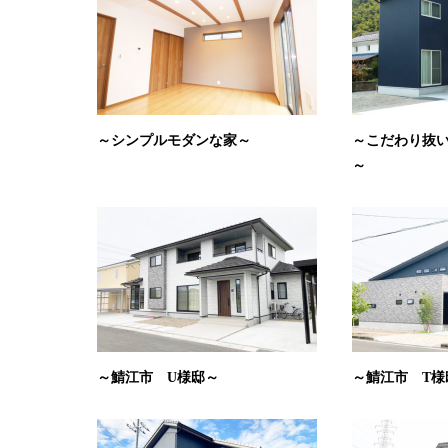
～シンプルモダンな家～
～こだわり抜
～
～鯖江市 U様邸～
～鯖江市 T様