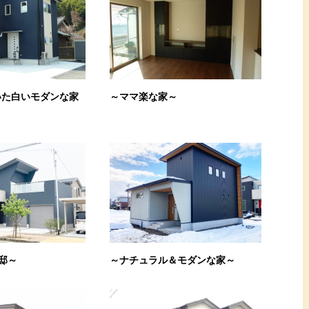
いた白いモダンな家
～ママ楽な家～
邸～
～ナチュラル＆モダンな家～