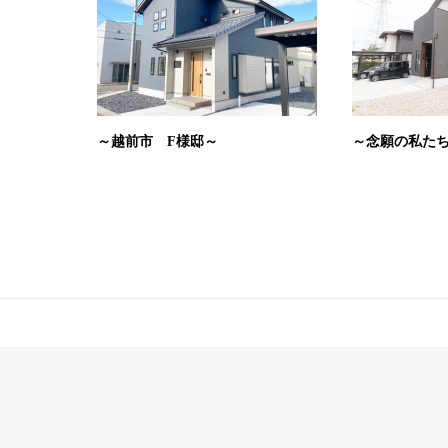
～越前市 F様邸～
～念願の私た